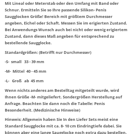
Mit Lineal oder Meterstab oder den Umfang mit Band oder
Schnur. Ermitteln Sie so Ihre passende Silikon- Penis
Saugglocken Größe! Bereich mit größtem Durchmesser
angeben, Eichel oder Schaft. Messen Sie im erigierten Zustand.
Bei Anwendungs Wunsch auch bei nicht oder wenig erigiertem
Zustand, dann dieses Maß angeben für entsprechend zu
bestellende Saugglocke.
Standardgrößen: (Betrifft nur Durchmesser)
-S- small 33 - 39 mm
-M- Mittel 40 - 45 mm
-L- Groß ab 45 mm
Wenn nichts anderes am Bestelltag mitgeteilt wurde, wird
Ihnen Größe -M- mitgeliefert. Sondergrößen Herstellung auf
Anfrage. Beachten Sie dann noch die Tabelle: Penis
Besonderheit. (Medizinische Hinweise)
Hinweis: Allgemein haben Sie In den Liefer Sets meist eine
Standard Saugglocke mit ca. 8- 10 cm Eindringtiefe dabei. Sie
können aber eine lange Saugglocke noch extra dazu bestellen.