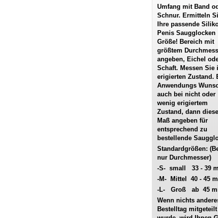
Umfang mit Band o
Schnur. Ermitteln S
Ihre passende Silik
Penis Saugglocken
Größe! Bereich mit
größtem Durchmess
angeben, Eichel od
Schaft. Messen Sie 
erigierten Zustand. 
Anwendungs Wuns
auch bei nicht oder
wenig erigiertem
Zustand, dann dies
Maß angeben für
entsprechend zu
bestellende Sauggl
Standardgrößen: (Bet
nur Durchmesser)
-S- small 33 - 39
-M- Mittel 40 - 45 
-L- Groß ab 45 
Wenn nichts ander
Bestelltag mitgeteilt
wurde, wird Ihnen 