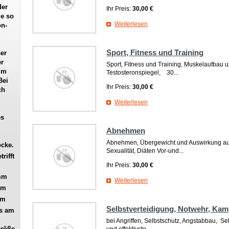
der
Ihr Preis:
30,00 €
ie so
Weiterlesen
on-
Sport, Fitness und Training
er
er
Sport, Fitness und Training, Muskelaufbau 
im
Testosteronspiegel, 30...
Bei
Ihr Preis:
30,00 €
ch
Weiterlesen
es
Abnehmen
Abnehmen, Übergewicht und Auswirkung au
ocke.
Sexualität, Diäten Vor-und...
rifft
Ihr Preis:
30,00 €
 mm
Weiterlesen
mm
mm
Selbstverteidigung, Notwehr, Kam
es am
bei Angriffen, Selbstschutz, Angstabbau, Se
Größe