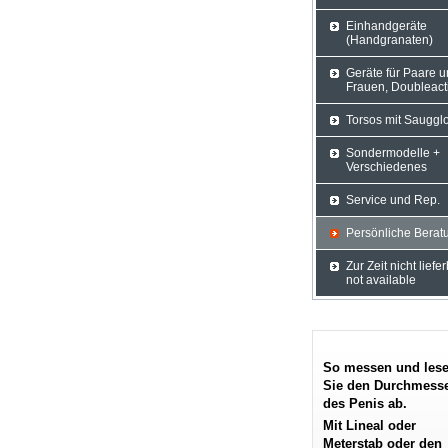
Einhandgeräte
(Handgranaten)
Geräte für Paare 
Frauen, Doubleact
Torsos mit Sauggl
Sondermodelle +
Verschiedenes
Service und Rep.
Persönliche Berat
Zur Zeit nicht liefe
not available
So messen und les
Sie den Durchmess
des Penis ab.
Mit Lineal oder
Meterstab oder den