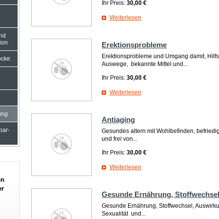
Ihr Preis:
30,00 €
Weiterlesen
und
ion
Erektionsprobleme
Erektionsprobleme und Umgang damit, Hilf
ocke
Auswege, bekannte Mittel und...
Ihr Preis:
30,00 €
Weiterlesen
ung
Antiaging
rbar-
Gesundes altern mit Wohlbefinden, befriedig
und frei von...
Ihr Preis:
30,00 €
Weiterlesen
en
er
Gesunde Ernährung, Stoffwechse
Gesunde Ernährung, Stoffwechsel, Auswirk
Sexualität und...