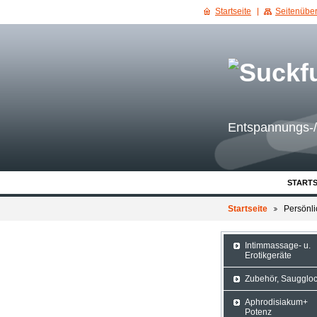
Startseite
Seitenüber
Entspannungs-/
STARTS
Startseite
Persönl
Intimmassage- u.
Erotikgeräte
Zubehör, Saugglo
Aphrodisiakum+
Potenz