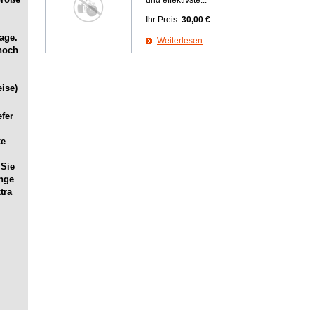
und effektivste...
Ihr Preis:
30,00 €
age.
Weiterlesen
noch
ise)
efer
ke
 Sie
ange
tra