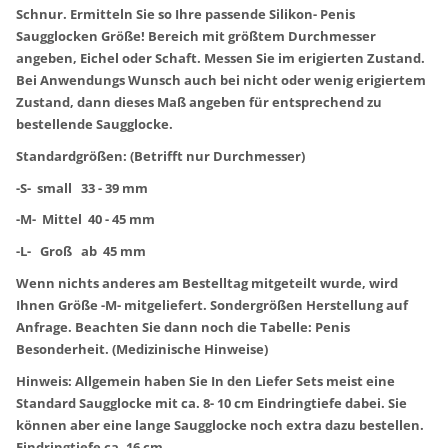
Schnur. Ermitteln Sie so Ihre passende Silikon- Penis
Saugglocken Größe! Bereich mit größtem Durchmesser
angeben, Eichel oder Schaft. Messen Sie im erigierten Zustand.
Bei Anwendungs Wunsch auch bei nicht oder wenig erigiertem
Zustand, dann dieses Maß angeben für entsprechend zu
bestellende Saugglocke.
Standardgrößen: (Betrifft nur Durchmesser)
-S- small 33 - 39 mm
-M- Mittel 40 - 45 mm
-L- Groß ab 45 mm
Wenn nichts anderes am Bestelltag mitgeteilt wurde, wird
Ihnen Größe -M- mitgeliefert. Sondergrößen Herstellung auf
Anfrage. Beachten Sie dann noch die Tabelle: Penis
Besonderheit. (Medizinische Hinweise)
Hinweis: Allgemein haben Sie In den Liefer Sets meist eine
Standard Saugglocke mit ca. 8- 10 cm Eindringtiefe dabei. Sie
können aber eine lange Saugglocke noch extra dazu bestellen.
Eindringtiefe ca. 16 cm.