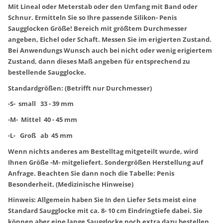
Mit Lineal oder Meterstab oder den Umfang mit Band oder
Schnur. Ermitteln Sie so Ihre passende Silikon- Penis
Saugglocken Größe! Bereich mit größtem Durchmesser
angeben, Eichel oder Schaft. Messen Sie im erigierten Zustand.
Bei Anwendungs Wunsch auch bei nicht oder wenig erigiertem
Zustand, dann dieses Maß angeben für entsprechend zu
bestellende Saugglocke.
Standardgrößen: (Betrifft nur Durchmesser)
-S- small 33 - 39 mm
-M- Mittel 40 - 45 mm
-L- Groß ab 45 mm
Wenn nichts anderes am Bestelltag mitgeteilt wurde, wird
Ihnen Größe -M- mitgeliefert. Sondergrößen Herstellung auf
Anfrage. Beachten Sie dann noch die Tabelle: Penis
Besonderheit. (Medizinische Hinweise)
Hinweis: Allgemein haben Sie In den Liefer Sets meist eine
Standard Saugglocke mit ca. 8- 10 cm Eindringtiefe dabei. Sie
können aber eine lange Saugglocke noch extra dazu bestellen.