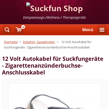
Entspannungs-/Wellness-/ Therapiegeräte
0
Menü
Startseite
>
Zubehör, Saugglocken
>
12 Volt Autokabel für
Suckfungeräte - Zigarettenanzünderbuchse-Anschlusskabel
12 Volt Autokabel für Suckfungeräte
- Zigarettenanzünderbuchse-
Anschlusskabel