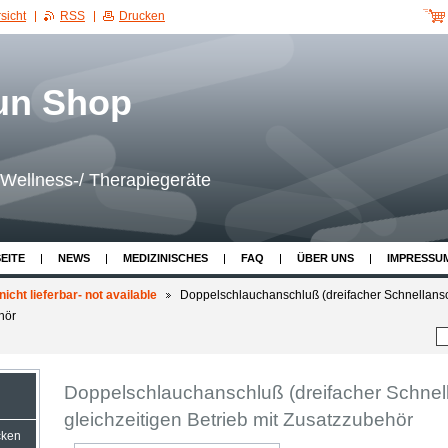
sicht
RSS
Drucken
Wellness-/ Therapiegeräte
EITE
NEWS
MEDIZINISCHES
FAQ
ÜBER UNS
IMPRESSU
 nicht lieferbar- not available
Doppelschlauchanschluß (dreifacher Schnellansc
behör
Doppelschlauchanschluß (dreifacher Schnel
gleichzeitigen Betrieb mit Zusatzzubehör
cken