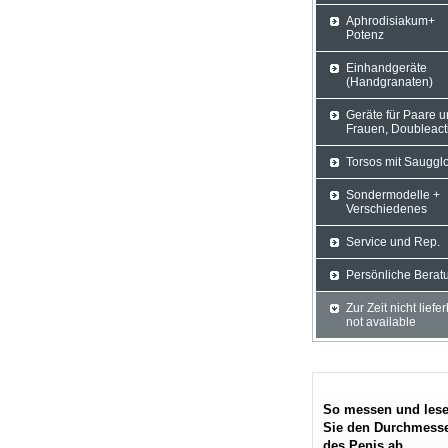
Aphrodisiakum+
Potenz
Einhandgeräte
(Handgranaten)
Geräte für Paare 
Frauen, Doubleact
Torsos mit Sauggl
Sondermodelle +
Verschiedenes
Service und Rep.
Persönliche Berat
Zur Zeit nicht liefe
not available
So messen und les
Sie den Durchmess
des Penis ab.