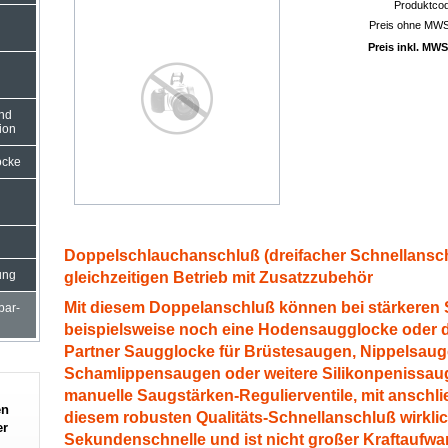
Produktco
Preis ohne MWS
Preis inkl. MWS
und
ion
ocke
Doppelschlauchanschluß (dreifacher Schnellansc
gleichzeitigen Betrieb mit Zusatzzubehör
ung
Mit diesem Doppelanschluß können bei stärkeren
rbar-
beispielsweise noch eine Hodensaugglocke oder d
Partner Saugglocke für Brüstesaugen, Nippelsaugen
Schamlippensaugen oder weitere Silikonpenissau
manuelle Saugstärken-Regulierventile, mit anschli
en
diesem robusten Qualitäts-Schnellanschluß wirklic
er
Sekundenschnelle und ist nicht großer Kraftaufw