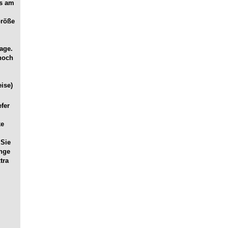
es am
Größe
age.
noch
ise)
efer
ke
 Sie
ange
tra