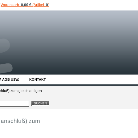
Warenkorb:
0,00 €
(Artikel:
0
)
M AGB USW.
KONTAKT
hluß) zum gleichzeitigen
lanschluß) zum