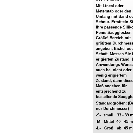
Mit Lineal oder
Meterstab oder den
Umfang mit Band o
Schnur. Ermitteln S
Ihre passende Silik
Penis Saugglocken
Größe! Bereich mit
größtem Durchmess
angeben, Eichel od
Schaft. Messen Sie 
erigierten Zustand. 
Anwendungs Wuns
auch bei nicht oder
wenig erigiertem
Zustand, dann dies
Maß angeben für
entsprechend zu
bestellende Sauggl
Standardgrößen: (Bet
nur Durchmesser)
-S- small 33 - 39
-M- Mittel 40 - 45 
-L- Groß ab 45 