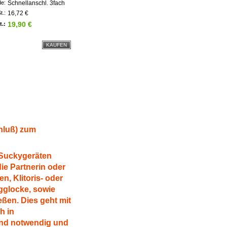
de:
Schnellanschl. 3fach
t.:
16,72 €
19,90 €
t.:
hluß) zum
 Suckygeräten
ie Partnerin oder
, Klitoris- oder
gglocke, sowie
eßen. Dies geht mit
h in
and notwendig und