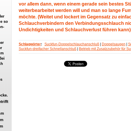
vor allem dann, wenn einem gerade sein bestes St
weiterbearbeitet werden will und man so lange Fu
möchte. (Weitet und lockert im Gegensatz zu einf
der
ie so
Schlauchverbindern den Verbindungsschlauch nich
on-
Undichtigkeiten und Schlauchverlust führen kann)
er
Schlagwörter
:
Suckfun-Doppelschlauchanschluß
|
Doppelsaugen
|
S
er
Suckfun-dreifacher Schnellanschluß
|
Betrieb mit Zusatzzubehör für S
im
Bei
ch
es
ocke.
rifft
 mm
mm
mm