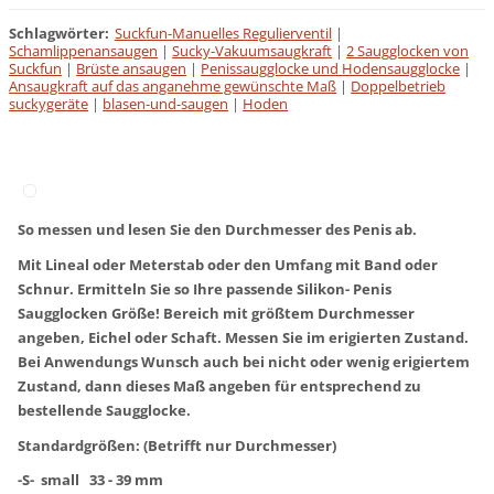
Schlagwörter
:
Suckfun-Manuelles Regulierventil
|
Schamlippenansaugen
|
Sucky-Vakuumsaugkraft
|
2 Saugglocken von
Suckfun
|
Brüste ansaugen
|
Penissaugglocke und Hodensaugglocke
|
Ansaugkraft auf das anganehme gewünschte Maß
|
Doppelbetrieb
suckygeräte
|
blasen-und-saugen
|
Hoden
So messen und lesen Sie den Durchmesser des Penis ab.
Mit Lineal oder Meterstab oder den Umfang mit Band oder
Schnur. Ermitteln Sie so Ihre passende Silikon- Penis
Saugglocken Größe! Bereich mit größtem Durchmesser
angeben, Eichel oder Schaft. Messen Sie im erigierten Zustand.
Bei Anwendungs Wunsch auch bei nicht oder wenig erigiertem
Zustand, dann dieses Maß angeben für entsprechend zu
bestellende Saugglocke.
Standardgrößen: (Betrifft nur Durchmesser)
-S- small 33 - 39 mm