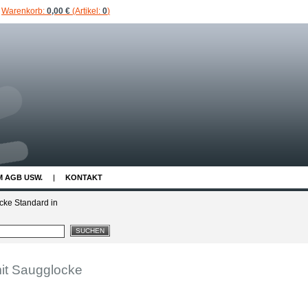
Warenkorb:
0,00 €
(Artikel:
0
)
M AGB USW.
KONTAKT
cke Standard in
mit Saugglocke