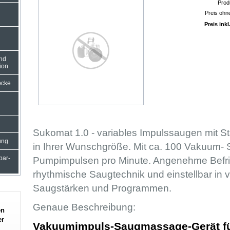
Prod
Preis ohn
Preis ink
und
ion
ocke
Sukomat 1.0 - variables Impulssaugen mit 
ung
in Ihrer Wunschgröße. Mit ca. 100 Vakuum- 
Pumpimpulsen pro Minute. Angenehme Befri
rbar-
rhythmische Saugtechnik und einstellbar in
Saugstärken und Programmen.
Genaue Beschreibung:
en
er
Vakuumimpuls-Saugmassage-Gerät fü