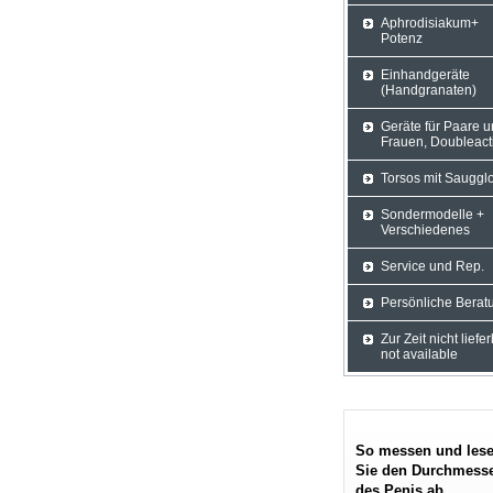
Aphrodisiakum+
Potenz
Einhandgeräte
(Handgranaten)
Geräte für Paare 
Frauen, Doubleact
Torsos mit Sauggl
Sondermodelle +
Verschiedenes
Service und Rep.
Persönliche Berat
Zur Zeit nicht liefe
not available
So messen und les
Sie den Durchmess
des Penis ab.