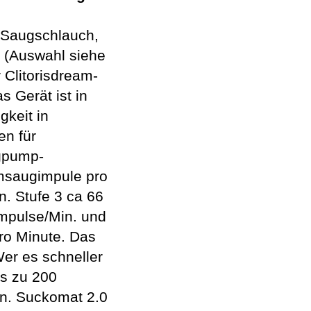
, Saugschlauch,
r (Auswahl siehe
 Clitorisdream-
 Gerät ist in
keit in
en für
gpump-
umsaugimpule pro
n. Stufe 3 ca 66
mpulse/Min. und
ro Minute. Das
Wer es schneller
is zu 200
n. Suckomat 2.0