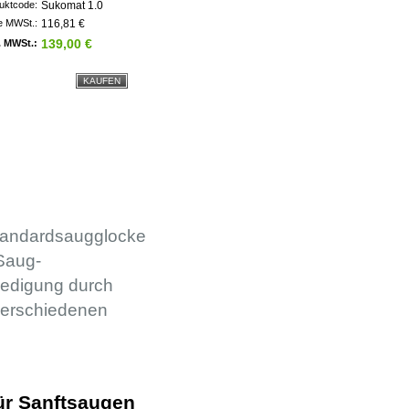
uktcode:
Sukomat 1.0
e MWSt.:
116,81 €
139,00 €
l. MWSt.:
Standardsaugglocke
Saug-
edigung durch
 verschiedenen
r Sanftsaugen