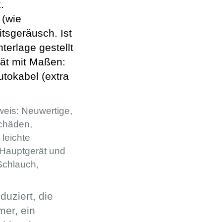
.
 (wie
tsgeräusch. Ist
terlage gestellt
rät mit Maßen:
utokabel (extra
nweis: Neuwertige,
schäden,
leichte
 Hauptgerät und
Schlauch,
duziert, die
er, ein