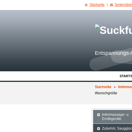
Startseite
Seitenüber
Entspannungs-/
STARTS
Startseite
Intimma
Wunschgröße
Intimmassage- u.
Erotikgeräte
Zubehör, Saugglo