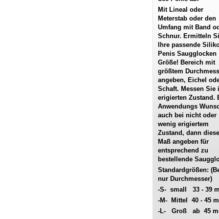
Mit Lineal oder
Meterstab oder den
Umfang mit Band o
Schnur. Ermitteln S
Ihre passende Silik
Penis Saugglocken
Größe! Bereich mit
größtem Durchmess
angeben, Eichel od
Schaft. Messen Sie 
erigierten Zustand. 
Anwendungs Wuns
auch bei nicht oder
wenig erigiertem
Zustand, dann dies
Maß angeben für
entsprechend zu
bestellende Sauggl
Standardgrößen: (Bet
nur Durchmesser)
-S- small 33 - 39
-M- Mittel 40 - 45 
-L- Groß ab 45 