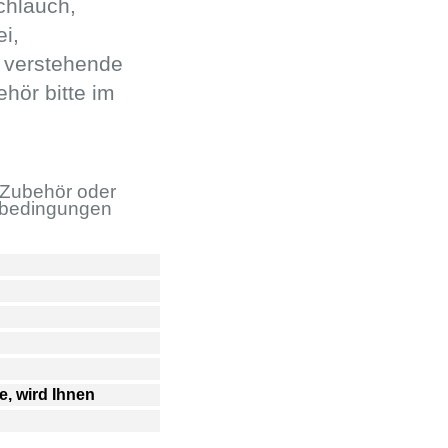
chlauch,
i,
u verstehende
hör bitte im
 Zubehör oder
sbedingungen
e, wird Ihnen