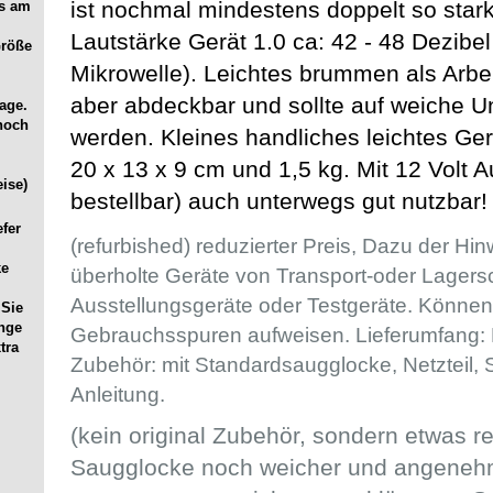
ist nochmal mindestens doppelt so stark
es am
Lautstärke Gerät 1.0 ca: 42 - 48 Dezibel
Größe
Mikrowelle). Leichtes brummen als Arbei
aber abdeckbar und sollte auf weiche Un
age.
noch
werden. Kleines handliches leichtes Ge
20 x 13 x 9 cm und 1,5 kg. Mit 12 Volt A
ise)
bestellbar) auch unterwegs gut nutzbar!
efer
(refurbished) reduzierter Preis, Dazu der Hi
ke
überholte Geräte von Transport-oder Lager
Ausstellungsgeräte oder Testgeräte. Können 
 Sie
ange
Gebrauchsspuren aufweisen. Lieferumfang:
tra
Zubehör: mit Standardsaugglocke, Netzteil, 
Anleitung.
(kein original Zubehör, sondern etwas re
Saugglocke noch weicher und angenehm