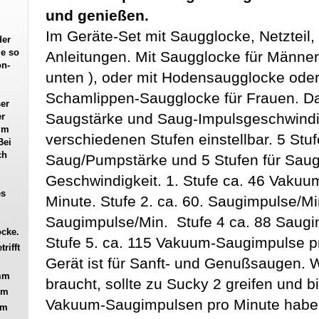
und genießen.
Im Geräte-Set mit Saugglocke, Netzteil
der
ie so
Anleitungen. Mit Saugglocke für Männe
on-
unten ), oder mit Hodensaugglocke oder
Schamlippen-Saugglocke für Frauen. Das
er
Saugstärke und Saug-Impulsgeschwindig
er
im
verschiedenen Stufen einstellbar. 5 Stuf
Bei
ch
Saug/Pumpstärke und 5 Stufen für Sau
Geschwindigkeit. 1. Stufe ca. 46 Vaku
es
Minute. Stufe 2. ca. 60. Saugimpulse/Mi
Saugimpulse/Min. Stufe 4 ca. 88 Saugi
ocke.
Stufe 5. ca. 115 Vakuum-Saugimpulse p
rifft
Gerät ist für Sanft- und Genußsaugen. 
 mm
braucht, sollte zu Sucky 2 greifen und b
mm
Vakuum-Saugimpulsen pro Minute habe
mm