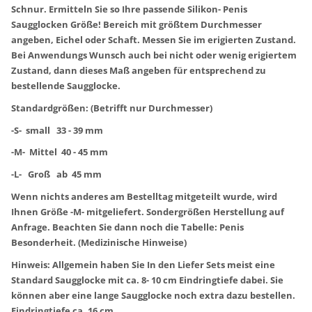
Schnur. Ermitteln Sie so Ihre passende Silikon- Penis
Saugglocken Größe! Bereich mit größtem Durchmesser
angeben, Eichel oder Schaft. Messen Sie im erigierten Zustand.
Bei Anwendungs Wunsch auch bei nicht oder wenig erigiertem
Zustand, dann dieses Maß angeben für entsprechend zu
bestellende Saugglocke.
Standardgrößen: (Betrifft nur Durchmesser)
-S- small 33 - 39 mm
-M- Mittel 40 - 45 mm
-L- Groß ab 45 mm
Wenn nichts anderes am Bestelltag mitgeteilt wurde, wird
Ihnen Größe -M- mitgeliefert. Sondergrößen Herstellung auf
Anfrage. Beachten Sie dann noch die Tabelle: Penis
Besonderheit. (Medizinische Hinweise)
Hinweis: Allgemein haben Sie In den Liefer Sets meist eine
Standard Saugglocke mit ca. 8- 10 cm Eindringtiefe dabei. Sie
können aber eine lange Saugglocke noch extra dazu bestellen.
Eindringtiefe ca. 16 cm.