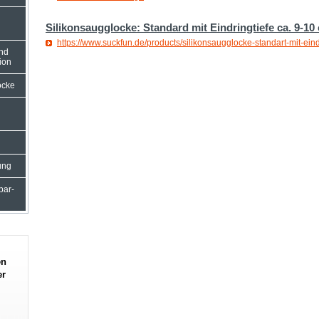
Silikonsaugglocke: Standard mit Eindringtiefe ca. 9-10
https://www.suckfun.de/products/silikonsaugglocke-standart-mit-eind
und
ion
ocke
ung
rbar-
en
er