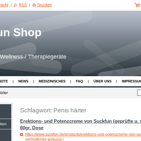
sicht
RSS
Drucken
Wellness-/ Therapiegeräte
EITE
NEWS
MEDIZINISCHES
FAQ
ÜBER UNS
IMPRESSU
örter
Schlagwort: Penis härter
Erektions- und Potenzcreme von Suckfun (geprüfte u. 
cken
60gr. Dose
https://www.suckfun.de/products/erektions-und-potenzcreme-von-su
verbluffende-wirkung-/