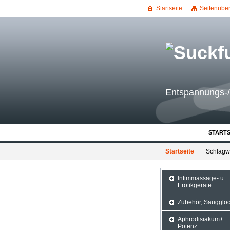
Startseite
Seitenüber
Entspannungs-/
STARTS
Startseite
Schlagw
Intimmassage- u.
Erotikgeräte
Zubehör, Saugglo
Aphrodisiakum+
Potenz