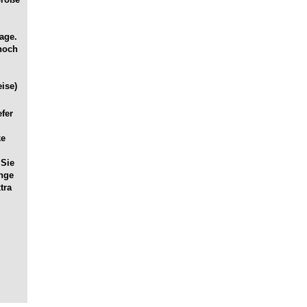
age.
noch
ise)
efer
ke
 Sie
ange
tra