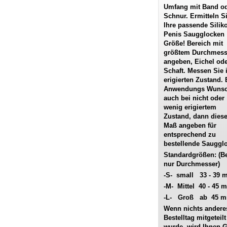
Umfang mit Band o
Schnur. Ermitteln S
Ihre passende Silik
Penis Saugglocken
Größe! Bereich mit
größtem Durchmess
angeben, Eichel od
Schaft. Messen Sie 
erigierten Zustand. 
Anwendungs Wuns
auch bei nicht oder
wenig erigiertem
Zustand, dann dies
Maß angeben für
entsprechend zu
bestellende Sauggl
Standardgrößen: (Bet
nur Durchmesser)
-S- small 33 - 39
-M- Mittel 40 - 45 
-L- Groß ab 45 
Wenn nichts ander
Bestelltag mitgeteilt
wurde, wird Ihnen 