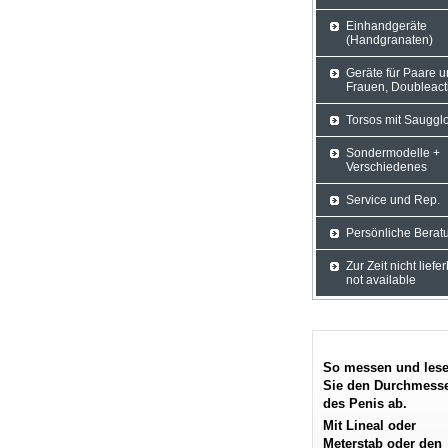
Einhandgeräte
(Handgranaten)
Geräte für Paare 
Frauen, Doubleact
Torsos mit Sauggl
Sondermodelle +
Verschiedenes
Service und Rep.
Persönliche Berat
Zur Zeit nicht liefe
not available
So messen und les
Sie den Durchmess
des Penis ab.
Mit Lineal oder
Meterstab oder den