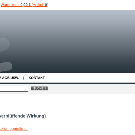
Warenkorb:
0,00 €
(Artikel:
0
)
M AGB USW.
KONTAKT
verblüffende Wirkung)
ckfun-geprufte-u-