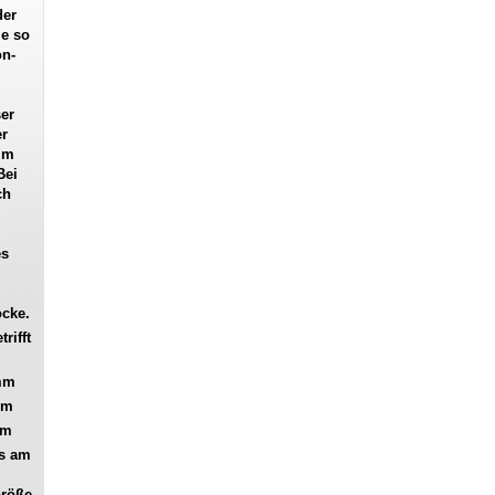
der
ie so
on-
er
er
im
Bei
ch
es
ocke.
rifft
 mm
mm
mm
es am
Größe