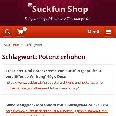
Entspannungs-/Wellness-/ Therapiegeräte
0
Menü
Startseite
>
Schlagwörter
Schlagwort: Potenz erhöhen
Erektions- und Potenzcreme von Suckfun (geprüfte u.
verblüffende Wirkung) 60gr. Dose
https://www.suckfun.de/products/erektions-und-potenzcreme-
von-suckfun-geprufte-u-verbluffende-wirkung-/
Silikonsaugglocke: Standard mit Eindringtiefe ca. 9-10 cm
https://www.suckfun.de/products/silikonsaugglocke-standart-mit-