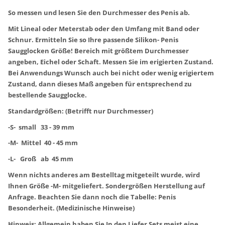
So messen und lesen Sie den Durchmesser des Penis ab.
Mit Lineal oder Meterstab oder den Umfang mit Band oder
Schnur. Ermitteln Sie so Ihre passende Silikon- Penis
Saugglocken Größe! Bereich mit größtem Durchmesser
angeben, Eichel oder Schaft. Messen Sie im erigierten Zustand.
Bei Anwendungs Wunsch auch bei nicht oder wenig erigiertem
Zustand, dann dieses Maß angeben für entsprechend zu
bestellende Saugglocke.
Standardgrößen: (Betrifft nur Durchmesser)
-S- small 33 - 39 mm
-M- Mittel 40 - 45 mm
-L- Groß ab 45 mm
Wenn nichts anderes am Bestelltag mitgeteilt wurde, wird
Ihnen Größe -M- mitgeliefert. Sondergrößen Herstellung auf
Anfrage. Beachten Sie dann noch die Tabelle: Penis
Besonderheit. (Medizinische Hinweise)
Hinweis: Allgemein haben Sie In den Liefer Sets meist eine