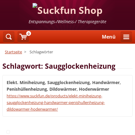
Entspannungs-/Wellness-/ Therapiegeräte
0
Menü
Startseite
>
Schlagwörter
Schlagwort: Saugglockenheizung
Elekt. Miniheizung, Saugglockenheizung, Handwärmer,
Penishüllenheizung, Dildowärmer, Hodenwärmer
https://www.suckfun.de/products/elekt-miniheizung-
saugglockenheizung-handwarmer-penishullenheizung-
dildowarmer-hodenwarmer/