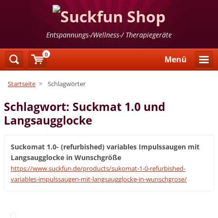
Entspannungs-/Wellness-/ Therapiegeräte
0
Menü
Startseite
>
Schlagwörter
Schlagwort: Suckmat 1.0 und
Langsaugglocke
Suckomat 1.0- (refurbished) variables Impulssaugen mit
Langsaugglocke in Wunschgröße
https://www.suckfun.de/products/sukomat-1-0-refurbished-
variables-impulssaugen-mit-langsaugglocke-in-wunschgrose/