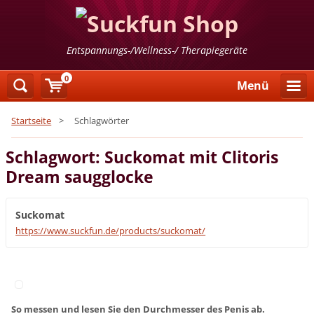
Entspannungs-/Wellness-/ Therapiegeräte
0
Menü
Startseite
>
Schlagwörter
Schlagwort: Suckomat mit Clitoris
Dream saugglocke
Suckomat
https://www.suckfun.de/products/suckomat/
So messen und lesen Sie den Durchmesser des Penis ab.