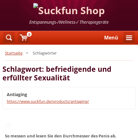
Entspannungs-/Wellness-/ Therapiegeräte
0
Menü
Startseite
>
Schlagwörter
Schlagwort: befriedigende und
erfüllter Sexualität
Antiaging
https://www.suckfun.de/products/antiaging/
So messen und lesen Sie den Durchmesser des Penis ab.