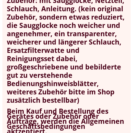
Zubehör: mit Saugglocke, Netzteil,
Schlauch, Anleitung.
(kein original
Zubehör, sondern etwas reduziert,
die Saugglocke noch weicher und
angenehmer, ein transparenter,
weicherer und längerer Schlauch,
Ersatzfilterwatte und
Reinigungsset dabei,
großgeschriebene und bebilderte
gut zu verstehende
Bedienungshinweisblätter,
weiteres Zubehör bitte im Shop
zusätzlich bestellbar)
Beim Kauf und Bestellung des
Gerätes oder Zubehör oder
Aufträge, werden die Allgemeinen
Geschäftsbedingungen
aktzeptiert.