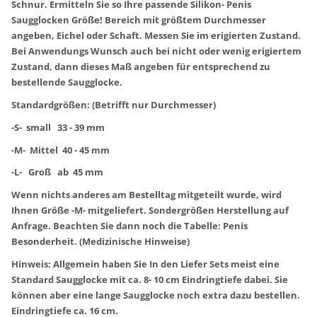
Schnur. Ermitteln Sie so Ihre passende Silikon- Penis
Saugglocken Größe! Bereich mit größtem Durchmesser
angeben, Eichel oder Schaft. Messen Sie im erigierten Zustand.
Bei Anwendungs Wunsch auch bei nicht oder wenig erigiertem
Zustand, dann dieses Maß angeben für entsprechend zu
bestellende Saugglocke.
Standardgrößen: (Betrifft nur Durchmesser)
-S- small 33 - 39 mm
-M- Mittel 40 - 45 mm
-L- Groß ab 45 mm
Wenn nichts anderes am Bestelltag mitgeteilt wurde, wird
Ihnen Größe -M- mitgeliefert. Sondergrößen Herstellung auf
Anfrage. Beachten Sie dann noch die Tabelle: Penis
Besonderheit. (Medizinische Hinweise)
Hinweis: Allgemein haben Sie In den Liefer Sets meist eine
Standard Saugglocke mit ca. 8- 10 cm Eindringtiefe dabei. Sie
können aber eine lange Saugglocke noch extra dazu bestellen.
Eindringtiefe ca. 16 cm.