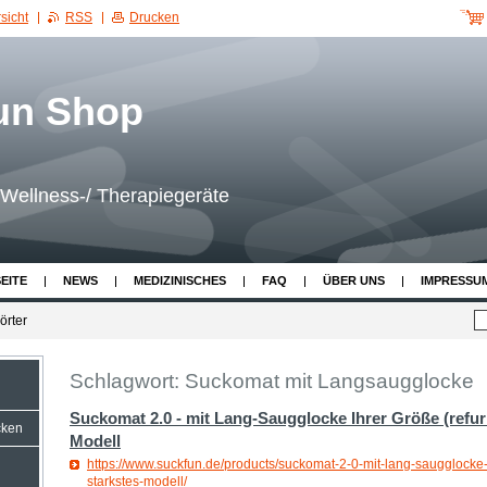
sicht
RSS
Drucken
Wellness-/ Therapiegeräte
EITE
NEWS
MEDIZINISCHES
FAQ
ÜBER UNS
IMPRESSU
örter
Schlagwort: Suckomat mit Langsaugglocke
Suckomat 2.0 - mit Lang-Saugglocke Ihrer Größe (refur
cken
Modell
https://www.suckfun.de/products/suckomat-2-0-mit-lang-saugglocke-i
starkstes-modell/