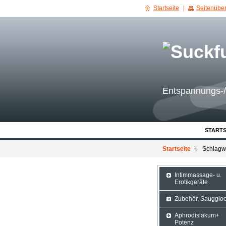
Startseite
Seitenüber
Entspannungs-/
STARTS
Startseite
Schlagw
Intimmassage- u.
Erotikgeräte
Zubehör, Saugglo
Aphrodisiakum+
Potenz