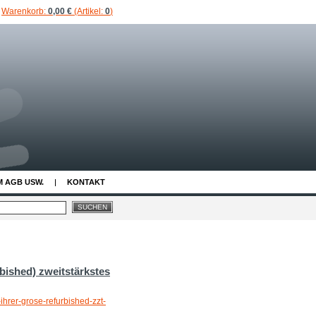
Warenkorb:
0,00 €
(Artikel:
0
)
M AGB USW.
KONTAKT
bished) zweitstärkstes
hrer-grose-refurbished-zzt-