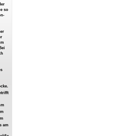
der
ie so
on-
er
er
im
Bei
ch
es
ocke.
rifft
 mm
mm
mm
es am
Größe