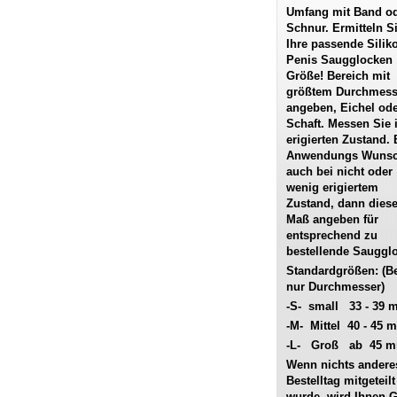
Umfang mit Band o
Schnur. Ermitteln S
Ihre passende Silik
Penis Saugglocken
Größe! Bereich mit
größtem Durchmess
angeben, Eichel od
Schaft. Messen Sie 
erigierten Zustand. 
Anwendungs Wuns
auch bei nicht oder
wenig erigiertem
Zustand, dann dies
Maß angeben für
entsprechend zu
bestellende Sauggl
Standardgrößen: (Bet
nur Durchmesser)
-S- small 33 - 39
-M- Mittel 40 - 45 
-L- Groß ab 45 
Wenn nichts ander
Bestelltag mitgeteilt
wurde, wird Ihnen 