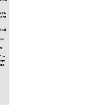
age.
noch
ise)
efer
ke
 Sie
ange
tra