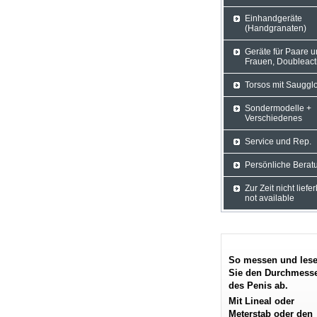
Einhandgeräte
(Handgranaten)
Geräte für Paare 
Frauen, Doubleact
Torsos mit Sauggl
Sondermodelle +
Verschiedenes
Service und Rep.
Persönliche Berat
Zur Zeit nicht liefe
not available
So messen und les
Sie den Durchmess
des Penis ab.
Mit Lineal oder
Meterstab oder den