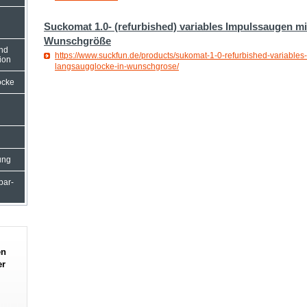
Suckomat 1.0- (refurbished) variables Impulssaugen m
Wunschgröße
und
https://www.suckfun.de/products/sukomat-1-0-refurbished-variables
ion
langsaugglocke-in-wunschgrose/
ocke
ung
rbar-
en
er